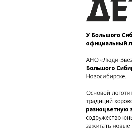
У Большого Си
официальный л
АНО «Люди-Звёз
Большого Сиби
Новосибирске.
Основой логоти
традиций хорово
разноцветную 
содружество юны
зажигать новые 