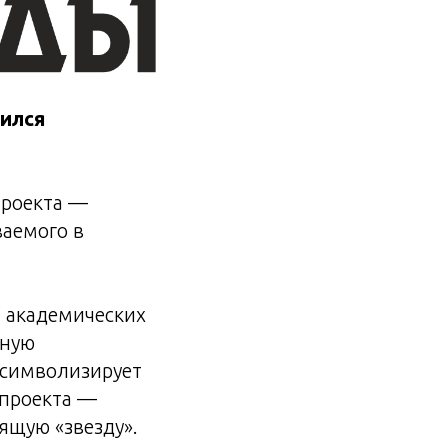
вился
проекта —
ваемого в
и академических
нную
а символизирует
 проекта —
ящую «звезду».