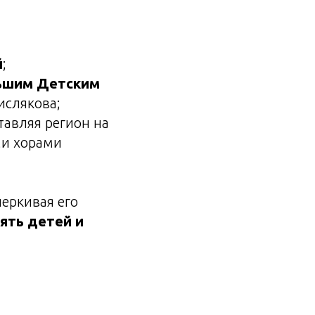
й
;
ьшим Детским
ислякова;
авляя регион на
ми хорами
еркивая его
ять детей и