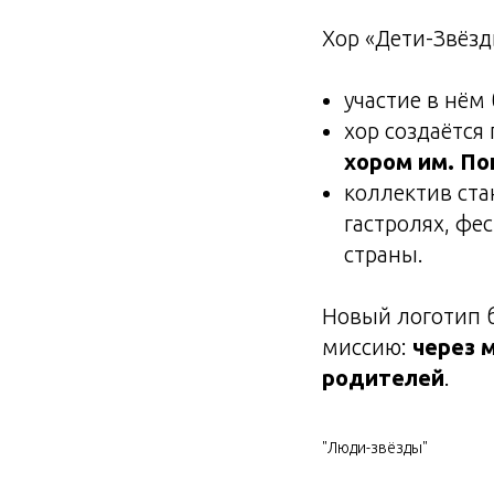
Хор «Дети-Звёз
участие в нём
хор создаётся
хором им. По
коллектив ста
гастролях, фе
страны.
Новый логотип б
миссию:
через 
родителей
.
"Люди-звёзды"