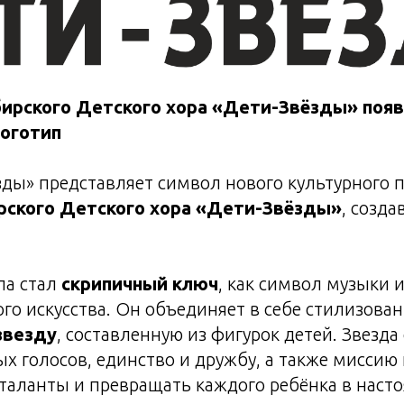
бирского Детского хора «Дети-Звёзды» поя
оготип
ды» представляет символ нового культурного 
рского Детского хора «Дети-Звёзды»
, созда
па стал
скрипичный ключ
, как символ музыки 
го искусства. Он объединяет в себе стилизова
звезду
, составленную из фигурок детей. Звезд
х голосов, единство и дружбу, а также миссию
таланты и превращать каждого ребёнка в насто